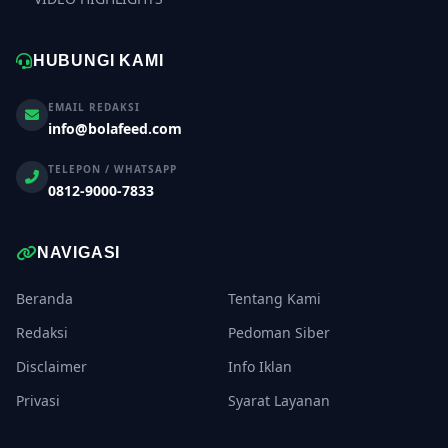
HUBUNGI KAMI
EMAIL REDAKSI
info@bolafeed.com
TELEPON / WHATSAPP
0812-9000-7833
NAVIGASI
Beranda
Tentang Kami
Redaksi
Pedoman Siber
Disclaimer
Info Iklan
Privasi
Syarat Layanan