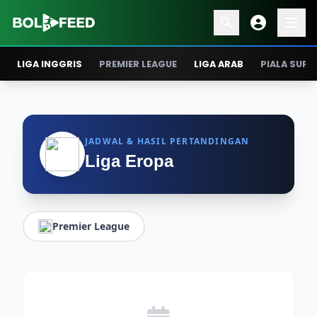
LIGA INGGRIS
PREMIER LEAGUE
LIGA ARAB
PIALA SUPE
JADWAL & HASIL PERTANDINGAN
Liga Eropa
Premier League