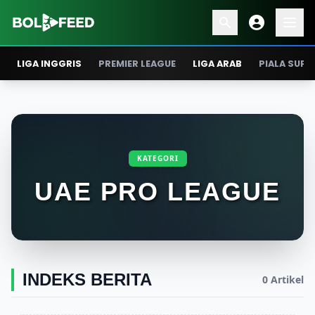
LIGA INGGRIS
PREMIER LEAGUE
LIGA ARAB
PIALA SUPE
KATEGORI
UAE PRO LEAGUE
INDEKS BERITA
0 Artikel