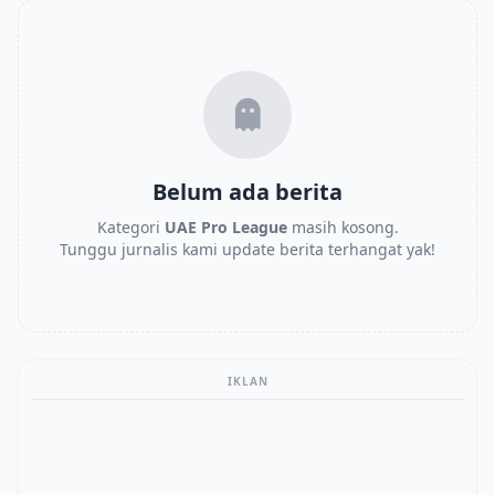
Belum ada berita
Kategori
UAE Pro League
masih kosong.
Tunggu jurnalis kami update berita terhangat yak!
IKLAN