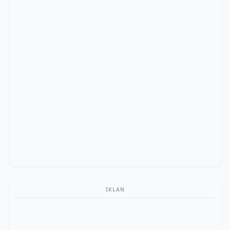
IKLAN