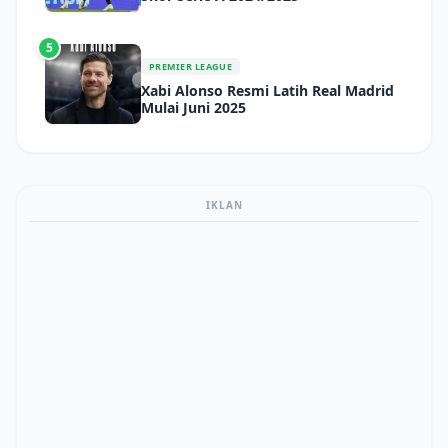
5
PREMIER LEAGUE
Xabi Alonso Resmi Latih Real Madrid
Mulai Juni 2025
IKLAN