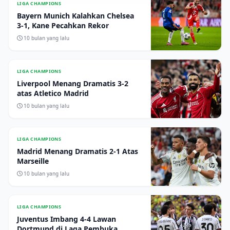
LIGA CHAMPIONS
Bayern Munich Kalahkan Chelsea
3-1, Kane Pecahkan Rekor
10 bulan yang lalu
LIGA CHAMPIONS
Liverpool Menang Dramatis 3-2
atas Atletico Madrid
10 bulan yang lalu
LIGA CHAMPIONS
Madrid Menang Dramatis 2-1 Atas
Marseille
10 bulan yang lalu
LIGA CHAMPIONS
Juventus Imbang 4-4 Lawan
Dortmund di Laga Pembuka