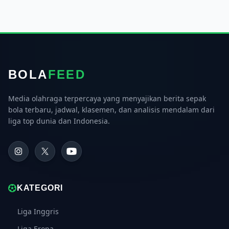
BOLA
FEED
Media olahraga terpercaya yang menyajikan berita sepak
bola terbaru, jadwal, klasemen, dan analisis mendalam dari
liga top dunia dan Indonesia.
KATEGORI
Liga Inggris
Liga Eropa