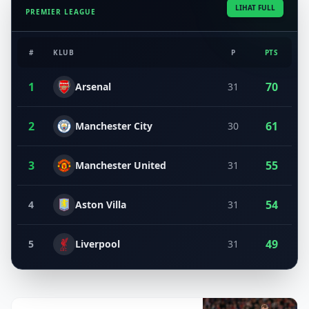
LIHAT FULL
PREMIER LEAGUE
#
KLUB
P
PTS
1
70
Arsenal
31
2
61
Manchester City
30
3
55
Manchester United
31
54
4
Aston Villa
31
49
5
Liverpool
31