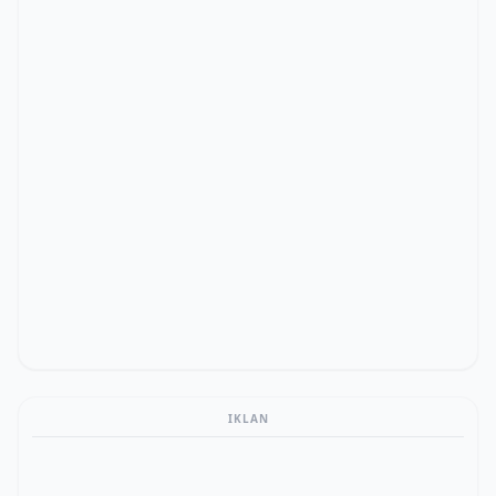
IKLAN