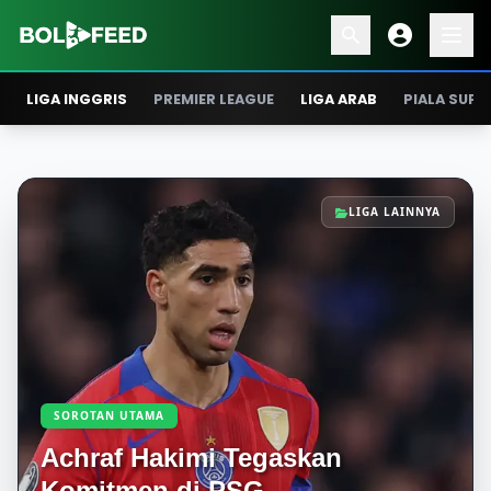
LIGA INGGRIS
PREMIER LEAGUE
LIGA ARAB
PIALA SUPE
LIGA LAINNYA
SOROTAN UTAMA
Achraf Hakimi Tegaskan
Komitmen di PSG