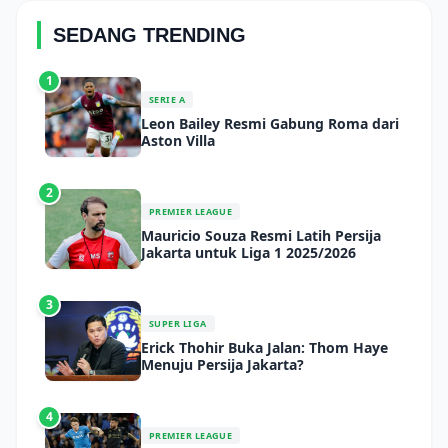
SEDANG TRENDING
1
SERIE A
Leon Bailey Resmi Gabung Roma dari
Aston Villa
2
PREMIER LEAGUE
Mauricio Souza Resmi Latih Persija
Jakarta untuk Liga 1 2025/2026
3
SUPER LIGA
Erick Thohir Buka Jalan: Thom Haye
Menuju Persija Jakarta?
4
PREMIER LEAGUE