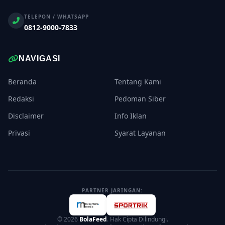
TELEPON / WHATSAPP
0812-9000-7833
NAVIGASI
Beranda
Tentang Kami
Redaksi
Pedoman Siber
Disclaimer
Info Iklan
Privasi
Syarat Layanan
PARTNER JARINGAN:
© 2026
BolaFeed
. Hak Cipta Dilindungi.