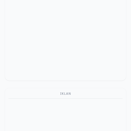
IKLAN