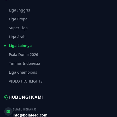
Liga Inggris
Liga Eropa
Super Liga
Liga Arab
Liga Lainnya
Piala Dunia 2026
Timnas Indonesia
Liga Champions
VIDEO HIGHLIGHTS
HUBUNGI KAMI
EMAIL REDAKSI
info@bolafeed.com