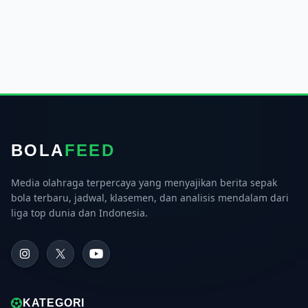
BOLA
FEED
Media olahraga terpercaya yang menyajikan berita sepak
bola terbaru, jadwal, klasemen, dan analisis mendalam dari
liga top dunia dan Indonesia.
KATEGORI