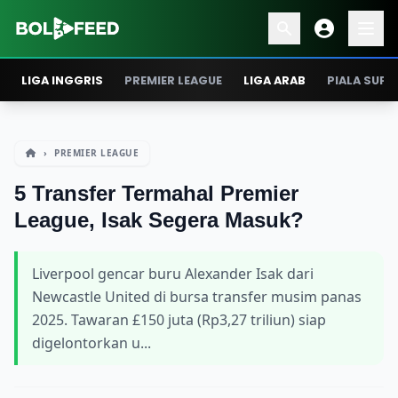
LIGA INGGRIS
PREMIER LEAGUE
LIGA ARAB
PIALA SUPE
›
PREMIER LEAGUE
5 Transfer Termahal Premier
League, Isak Segera Masuk?
Liverpool gencar buru Alexander Isak dari
Newcastle United di bursa transfer musim panas
2025. Tawaran £150 juta (Rp3,27 triliun) siap
digelontorkan u...