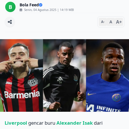
Bola Feed
B
Senin, 04 Agustus 2025 | 14:19 WIB
A+
A
A-
Liverpool
gencar buru
Alexander Isak
dari