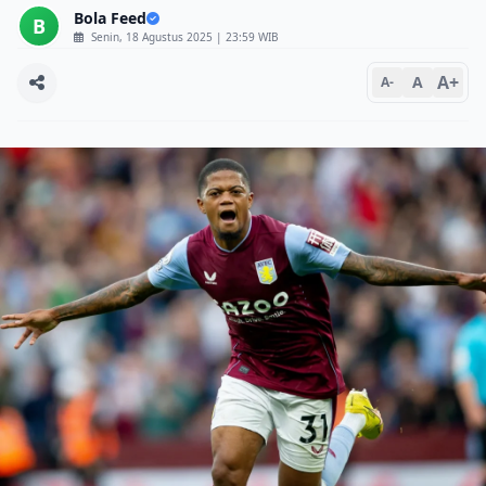
Bola Feed
B
Senin, 18 Agustus 2025 | 23:59 WIB
A+
A
A-