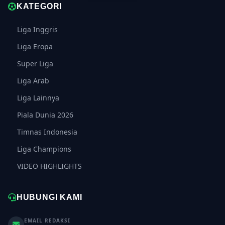
KATEGORI
Liga Inggris
Liga Eropa
Super Liga
Liga Arab
Liga Lainnya
Piala Dunia 2026
Timnas Indonesia
Liga Champions
VIDEO HIGHLIGHTS
HUBUNGI KAMI
EMAIL REDAKSI