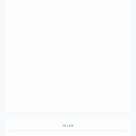
IKLAN