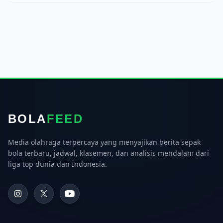
BOLA
FEED
Media olahraga terpercaya yang menyajikan berita sepak
bola terbaru, jadwal, klasemen, dan analisis mendalam dari
liga top dunia dan Indonesia.