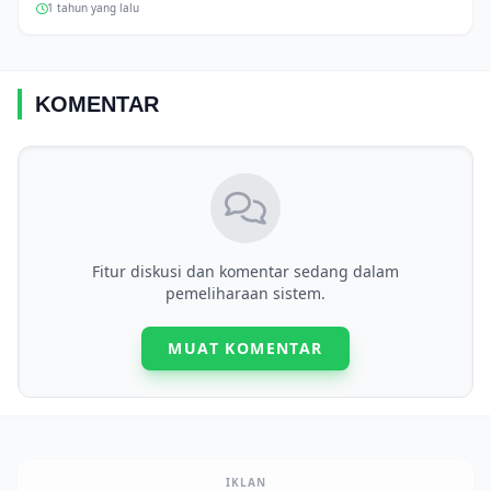
1 tahun yang lalu
KOMENTAR
Fitur diskusi dan komentar sedang dalam
pemeliharaan sistem.
MUAT KOMENTAR
IKLAN