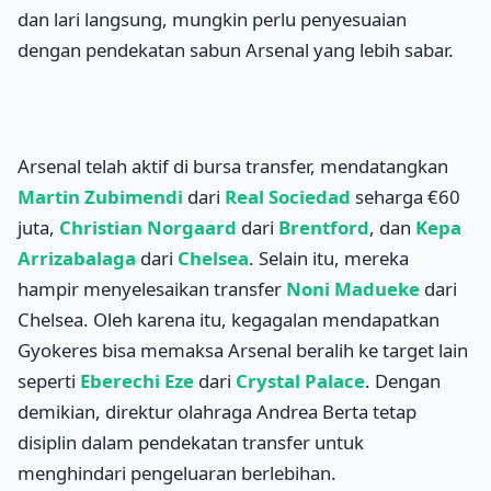
dan lari langsung, mungkin perlu penyesuaian
dengan pendekatan sabun Arsenal yang lebih sabar.
Arsenal telah aktif di bursa transfer, mendatangkan
Martin Zubimendi
dari
Real Sociedad
seharga €60
juta,
Christian Norgaard
dari
Brentford
, dan
Kepa
Arrizabalaga
dari
Chelsea
. Selain itu, mereka
hampir menyelesaikan transfer
Noni Madueke
dari
Chelsea. Oleh karena itu, kegagalan mendapatkan
Gyokeres bisa memaksa Arsenal beralih ke target lain
seperti
Eberechi Eze
dari
Crystal Palace
. Dengan
demikian, direktur olahraga Andrea Berta tetap
disiplin dalam pendekatan transfer untuk
menghindari pengeluaran berlebihan.