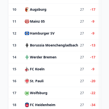
3
10
Augsburg
27
-17
3
11
Mainz 05
27
-9
3
12
Hamburger SV
27
-9
2
13
Borussia Moenchengladbach
27
-13
2
14
Werder Bremen
27
-17
2
15
FC Koeln
27
-9
2
16
St. Pauli
27
-20
2
17
Wolfsburg
27
-22
1
18
FC Heidenheim
27
-34