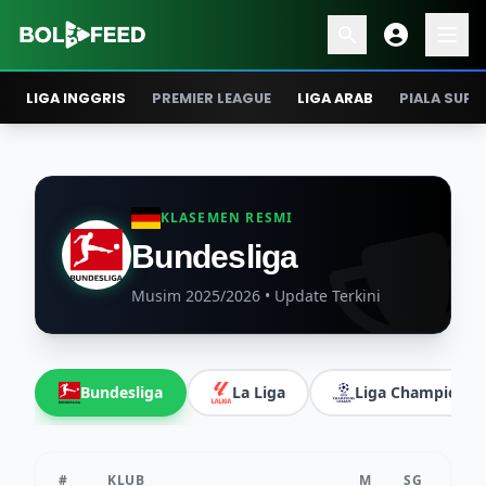
LIGA INGGRIS
PREMIER LEAGUE
LIGA ARAB
PIALA SUPE
KLASEMEN RESMI
Bundesliga
Musim 2025/2026 • Update Terkini
Bundesliga
La Liga
Liga Champions
PO
#
KLUB
M
SG