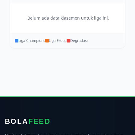
Belum ada data klasemen untuk liga ini.
Liga Champions
Liga Eropa
Degradasi
BOLA
FEED