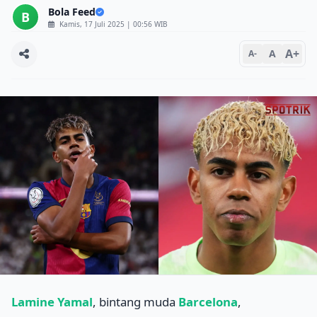
Bola Feed
B
Kamis, 17 Juli 2025 | 00:56 WIB
A+
A
A-
Lamine Yamal
, bintang muda
Barcelona
,