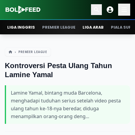
LIGA INGGRIS
PREMIER LEAGUE
LIGA ARAB
PIALA SUPE
›
PREMIER LEAGUE
Kontroversi Pesta Ulang Tahun
Lamine Yamal
Lamine Yamal, bintang muda Barcelona,
menghadapi tuduhan serius setelah video pesta
ulang tahun ke-18-nya beredar, diduga
menampilkan orang-orang deng...