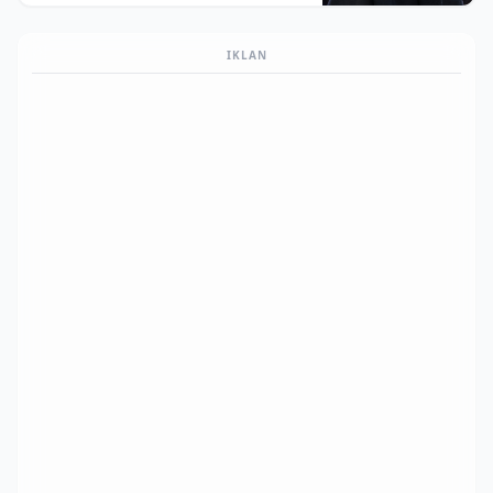
IKLAN