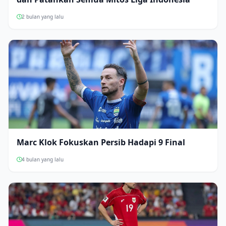
2 bulan yang lalu
Marc Klok Fokuskan Persib Hadapi 9 Final
4 bulan yang lalu