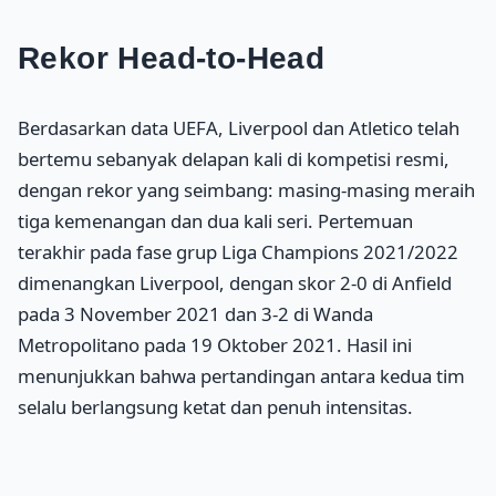
Rekor Head-to-Head
Berdasarkan data UEFA, Liverpool dan Atletico telah
bertemu sebanyak delapan kali di kompetisi resmi,
dengan rekor yang seimbang: masing-masing meraih
tiga kemenangan dan dua kali seri. Pertemuan
terakhir pada fase grup Liga Champions 2021/2022
dimenangkan Liverpool, dengan skor 2-0 di Anfield
pada 3 November 2021 dan 3-2 di Wanda
Metropolitano pada 19 Oktober 2021. Hasil ini
menunjukkan bahwa pertandingan antara kedua tim
selalu berlangsung ketat dan penuh intensitas.