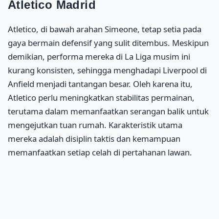
Atletico Madrid
Atletico, di bawah arahan Simeone, tetap setia pada
gaya bermain defensif yang sulit ditembus. Meskipun
demikian, performa mereka di La Liga musim ini
kurang konsisten, sehingga menghadapi Liverpool di
Anfield menjadi tantangan besar. Oleh karena itu,
Atletico perlu meningkatkan stabilitas permainan,
terutama dalam memanfaatkan serangan balik untuk
mengejutkan tuan rumah. Karakteristik utama
mereka adalah disiplin taktis dan kemampuan
memanfaatkan setiap celah di pertahanan lawan.