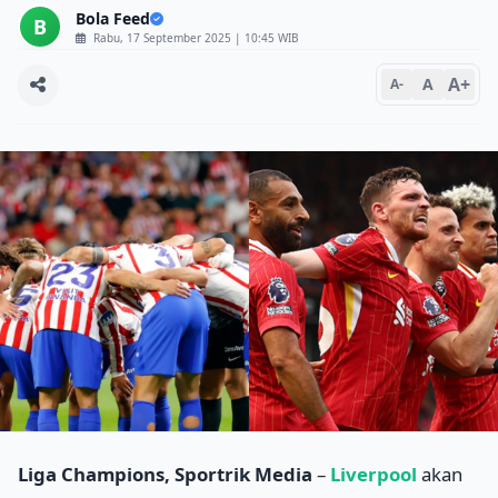
Bola Feed
B
Rabu, 17 September 2025 | 10:45 WIB
A+
A
A-
Liga Champions, Sportrik Media
–
Liverpool
akan