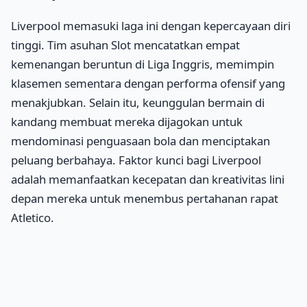
Liverpool memasuki laga ini dengan kepercayaan diri
tinggi. Tim asuhan Slot mencatatkan empat
kemenangan beruntun di Liga Inggris, memimpin
klasemen sementara dengan performa ofensif yang
menakjubkan. Selain itu, keunggulan bermain di
kandang membuat mereka dijagokan untuk
mendominasi penguasaan bola dan menciptakan
peluang berbahaya. Faktor kunci bagi Liverpool
adalah memanfaatkan kecepatan dan kreativitas lini
depan mereka untuk menembus pertahanan rapat
Atletico.