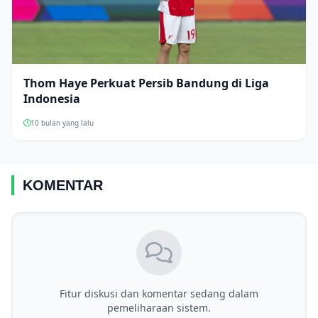
Thom Haye Perkuat Persib Bandung di Liga
Indonesia
10 bulan yang lalu
KOMENTAR
Fitur diskusi dan komentar sedang dalam
pemeliharaan sistem.