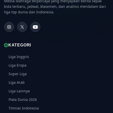
Media olahraga terpercaya yang menyajikan berita sepak
bola terbaru, jadwal, klasemen, dan analisis mendalam dari
liga top dunia dan Indonesia.
KATEGORI
Liga Inggris
Liga Eropa
Super Liga
Liga Arab
Liga Lainnya
Piala Dunia 2026
Timnas Indonesia