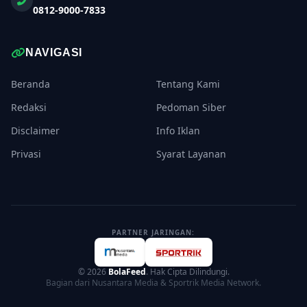
0812-9000-7833
NAVIGASI
Beranda
Tentang Kami
Redaksi
Pedoman Siber
Disclaimer
Info Iklan
Privasi
Syarat Layanan
PARTNER JARINGAN:
© 2026
BolaFeed
. Hak Cipta Dilindungi.
Bagian dari Nusantara Media & Sportrik Media Network.