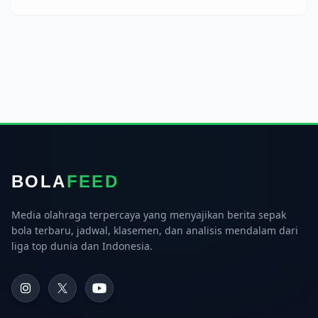
BOLA
FEED
Media olahraga terpercaya yang menyajikan berita sepak
bola terbaru, jadwal, klasemen, dan analisis mendalam dari
liga top dunia dan Indonesia.