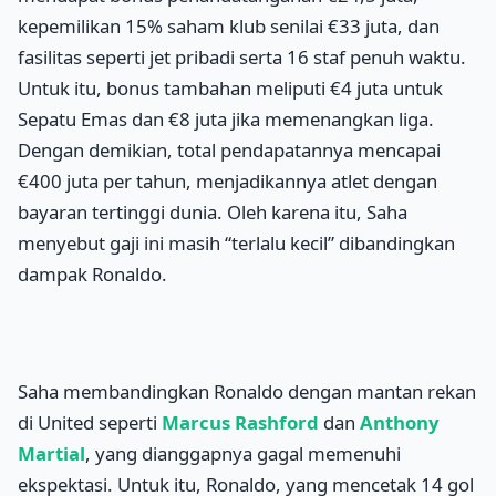
kepemilikan 15% saham klub senilai €33 juta, dan
fasilitas seperti jet pribadi serta 16 staf penuh waktu.
Untuk itu, bonus tambahan meliputi €4 juta untuk
Sepatu Emas dan €8 juta jika memenangkan liga.
Dengan demikian, total pendapatannya mencapai
€400 juta per tahun, menjadikannya atlet dengan
bayaran tertinggi dunia. Oleh karena itu, Saha
menyebut gaji ini masih “terlalu kecil” dibandingkan
dampak Ronaldo.
Saha membandingkan Ronaldo dengan mantan rekan
di United seperti
Marcus Rashford
dan
Anthony
Martial
, yang dianggapnya gagal memenuhi
ekspektasi. Untuk itu, Ronaldo, yang mencetak 14 gol