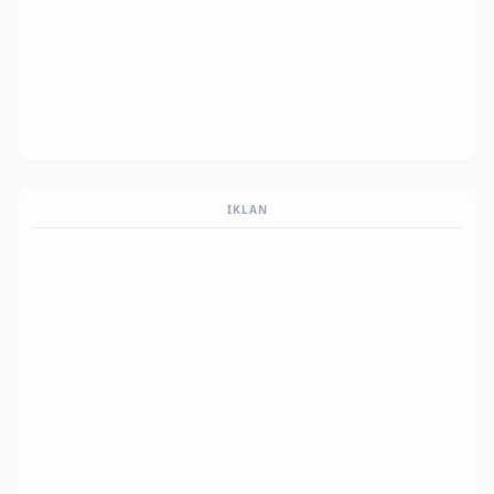
IKLAN