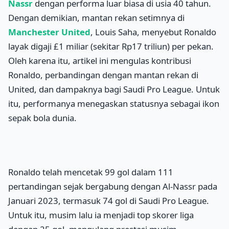
Nassr
dengan performa luar biasa di usia 40 tahun.
Dengan demikian, mantan rekan setimnya di
Manchester United
, Louis Saha, menyebut Ronaldo
layak digaji £1 miliar (sekitar Rp17 triliun) per pekan.
Oleh karena itu, artikel ini mengulas kontribusi
Ronaldo, perbandingan dengan mantan rekan di
United, dan dampaknya bagi Saudi Pro League. Untuk
itu, performanya menegaskan statusnya sebagai ikon
sepak bola dunia.
Ronaldo telah mencetak 99 gol dalam 111
pertandingan sejak bergabung dengan Al-Nassr pada
Januari 2023, termasuk 74 gol di Saudi Pro League.
Untuk itu, musim lalu ia menjadi top skorer liga