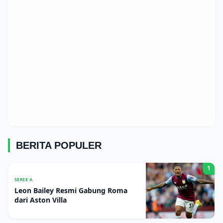
BERITA POPULER
1
SERIE A
Leon Bailey Resmi Gabung Roma
dari Aston Villa