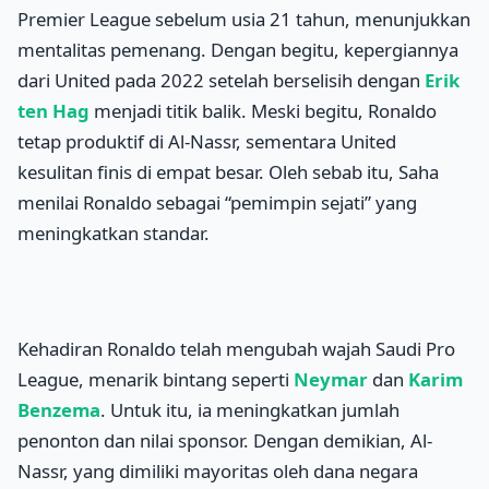
Premier League sebelum usia 21 tahun, menunjukkan
mentalitas pemenang. Dengan begitu, kepergiannya
dari United pada 2022 setelah berselisih dengan
Erik
ten Hag
menjadi titik balik. Meski begitu, Ronaldo
tetap produktif di Al-Nassr, sementara United
kesulitan finis di empat besar. Oleh sebab itu, Saha
menilai Ronaldo sebagai “pemimpin sejati” yang
meningkatkan standar.
Kehadiran Ronaldo telah mengubah wajah Saudi Pro
League, menarik bintang seperti
Neymar
dan
Karim
Benzema
. Untuk itu, ia meningkatkan jumlah
penonton dan nilai sponsor. Dengan demikian, Al-
Nassr, yang dimiliki mayoritas oleh dana negara