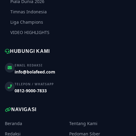
Piala Dunia 2026
Timnas Indonesia
Liga Champions
VIDEO HIGHLIGHTS
HUBUNGI KAMI
EMAIL REDAKSI
info@bolafeed.com
TELEPON / WHATSAPP
0812-9000-7833
NAVIGASI
Beranda
Tentang Kami
Redaksi
Pedoman Siber