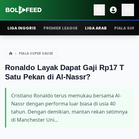
LIGA INGGRIS
PREMIER LEAGUE
LIGA ARAB
PIALA SUPE
›
PIALA SUPER SAUDI
Ronaldo Layak Dapat Gaji Rp17 T
Satu Pekan di Al-Nassr?
Cristiano Ronaldo terus memukau bersama Al-
Nassr dengan performa luar biasa di usia 40
tahun. Dengan demikian, mantan rekan setimnya
di Manchester Uni...