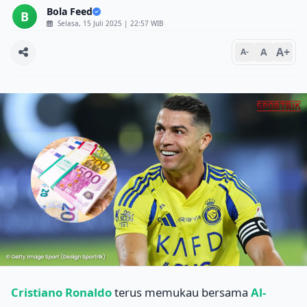
Bola Feed
B
Selasa, 15 Juli 2025 | 22:57 WIB
A+
A
A-
Cristiano Ronaldo
terus memukau bersama
Al-