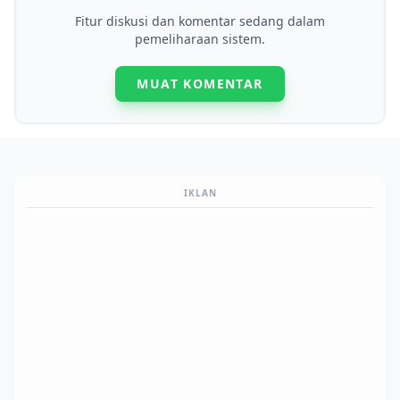
Fitur diskusi dan komentar sedang dalam
pemeliharaan sistem.
MUAT KOMENTAR
IKLAN