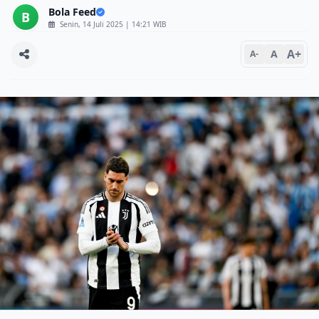
Bola Feed
B
Senin, 14 Juli 2025 | 14:21 WIB
A+
A
A-