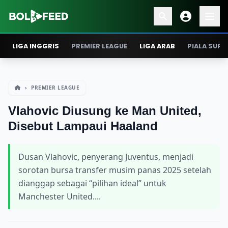
LIGA INGGRIS
PREMIER LEAGUE
LIGA ARAB
PIALA SUPE
›
PREMIER LEAGUE
Vlahovic Diusung ke Man United,
Disebut Lampaui Haaland
Dusan Vlahovic, penyerang Juventus, menjadi
sorotan bursa transfer musim panas 2025 setelah
dianggap sebagai “pilihan ideal” untuk
Manchester United....