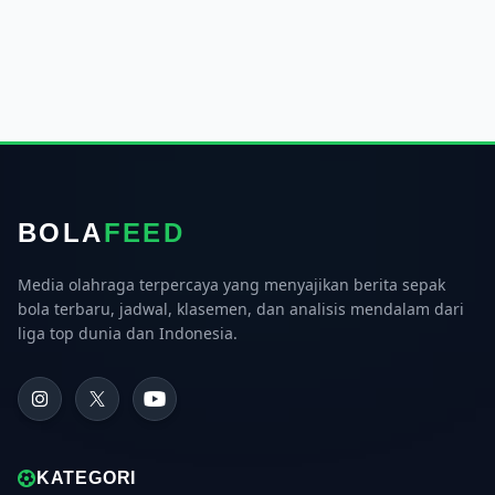
BOLA
FEED
Media olahraga terpercaya yang menyajikan berita sepak
bola terbaru, jadwal, klasemen, dan analisis mendalam dari
liga top dunia dan Indonesia.
KATEGORI