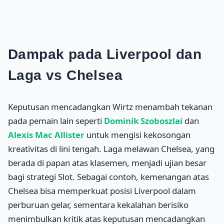
Dampak pada Liverpool dan
Laga vs Chelsea
Keputusan mencadangkan Wirtz menambah tekanan
pada pemain lain seperti
Dominik Szoboszlai
dan
Alexis Mac Allister
untuk mengisi kekosongan
kreativitas di lini tengah. Laga melawan Chelsea, yang
berada di papan atas klasemen, menjadi ujian besar
bagi strategi Slot. Sebagai contoh, kemenangan atas
Chelsea bisa memperkuat posisi Liverpool dalam
perburuan gelar, sementara kekalahan berisiko
menimbulkan kritik atas keputusan mencadangkan