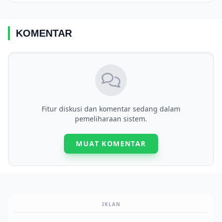
KOMENTAR
Fitur diskusi dan komentar sedang dalam
pemeliharaan sistem.
MUAT KOMENTAR
IKLAN