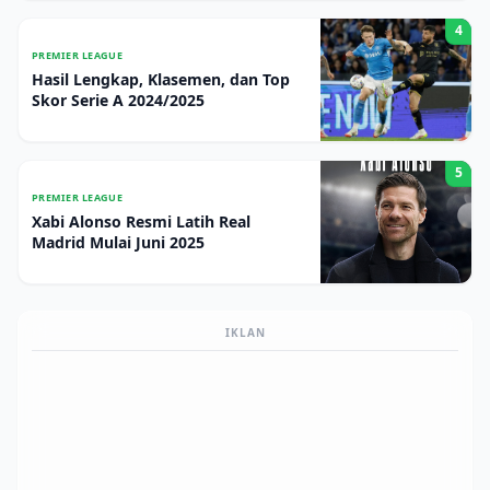
4
PREMIER LEAGUE
Hasil Lengkap, Klasemen, dan Top
Skor Serie A 2024/2025
5
PREMIER LEAGUE
Xabi Alonso Resmi Latih Real
Madrid Mulai Juni 2025
IKLAN