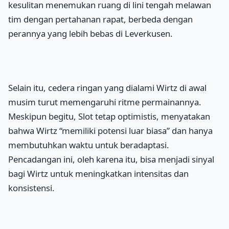
kesulitan menemukan ruang di lini tengah melawan
tim dengan pertahanan rapat, berbeda dengan
perannya yang lebih bebas di Leverkusen.
Selain itu, cedera ringan yang dialami Wirtz di awal
musim turut memengaruhi ritme permainannya.
Meskipun begitu, Slot tetap optimistis, menyatakan
bahwa Wirtz “memiliki potensi luar biasa” dan hanya
membutuhkan waktu untuk beradaptasi.
Pencadangan ini, oleh karena itu, bisa menjadi sinyal
bagi Wirtz untuk meningkatkan intensitas dan
konsistensi.