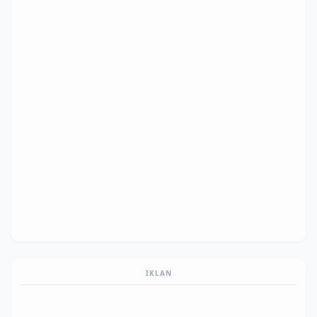
IKLAN