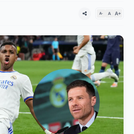
A+
A
A-