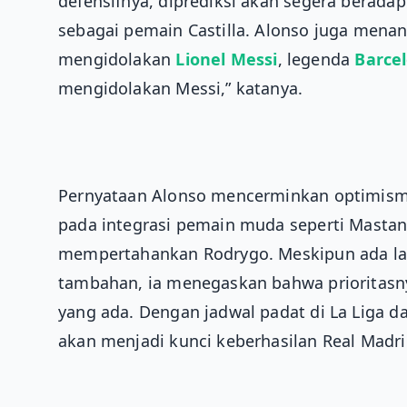
defensifnya, diprediksi akan segera berada
sebagai pemain Castilla. Alonso juga mena
mengidolakan
Lionel Messi
, legenda
Barce
mengidolakan Messi,” katanya.
Pernyataan Alonso mencerminkan optimism
pada integrasi pemain muda seperti Mastan
mempertahankan Rodrygo. Meskipun ada l
tambahan, ia menegaskan bahwa prioritas
yang ada. Dengan jadwal padat di La Liga da
akan menjadi kunci keberhasilan Real Madri