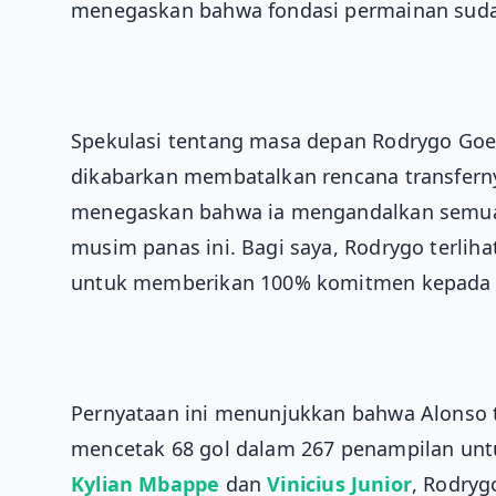
menegaskan bahwa fondasi permainan suda
Spekulasi tentang masa depan Rodrygo Go
dikabarkan membatalkan rencana transfern
menegaskan bahwa ia mengandalkan semua
musim panas ini. Bagi saya, Rodrygo terli
untuk memberikan 100% komitmen kepada t
Pernyataan ini menunjukkan bahwa Alonso t
mencetak 68 gol dalam 267 penampilan untu
Kylian Mbappe
dan
Vinicius Junior
, Rodryg