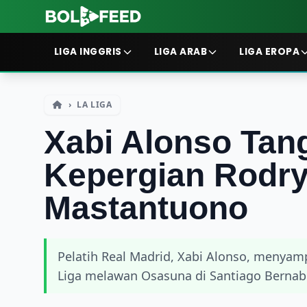
LIGA INGGRIS
LIGA ARAB
LIGA EROPA
›
LA LIGA
Xabi Alonso Tan
Kepergian Rodry
Mastantuono
Pelatih Real Madrid, Xabi Alonso, menya
Liga melawan Osasuna di Santiago Bernabe