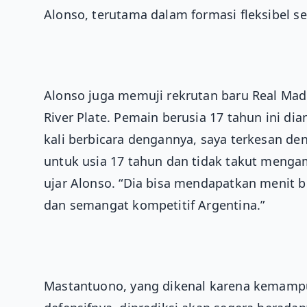
Alonso, terutama dalam formasi fleksibel sep
Alonso juga memuji rekrutan baru Real Mad
River Plate. Pemain berusia 17 tahun ini di
kali berbicara dengannya, saya terkesan den
untuk usia 17 tahun dan tidak takut menga
ujar Alonso. “Dia bisa mendapatkan menit 
dan semangat kompetitif Argentina.”
Mastantuono, yang dikenal karena kemampu