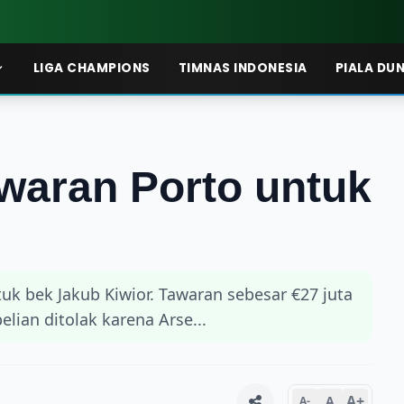
LIGA CHAMPIONS
TIMNAS INDONESIA
PIALA DUN
awaran Porto untuk
uk bek Jakub Kiwior. Tawaran sebesar €27 juta
ian ditolak karena Arse...
A+
A
A-