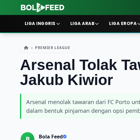
LIGA INGGRIS
LIGA ARAB
LIGA EROPA
›
PREMIER LEAGUE
Arsenal Tolak T
Jakub Kiwior
Arsenal menolak tawaran dari FC Porto unt
dalam bentuk pinjaman dengan opsi pembel
Bola Feed
B