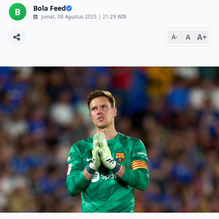
Bola Feed
B
Jumat, 08 Agustus 2025 | 21:29 WIB
A+
A
A-