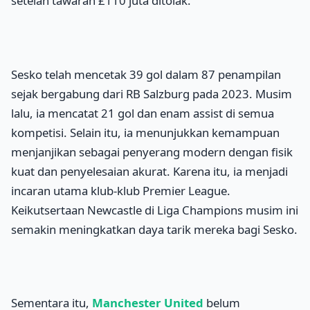
setelah tawaran £110 juta ditolak.
Sesko telah mencetak 39 gol dalam 87 penampilan
sejak bergabung dari RB Salzburg pada 2023. Musim
lalu, ia mencatat 21 gol dan enam assist di semua
kompetisi. Selain itu, ia menunjukkan kemampuan
menjanjikan sebagai penyerang modern dengan fisik
kuat dan penyelesaian akurat. Karena itu, ia menjadi
incaran utama klub-klub Premier League.
Keikutsertaan Newcastle di Liga Champions musim ini
semakin meningkatkan daya tarik mereka bagi Sesko.
Sementara itu,
Manchester United
belum