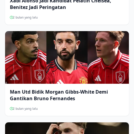
Xabi Alonso Jadi Kandidat Pelatih Chelsea,
Benitez Jadi Peringatan
2 bulan yang lalu
Man Utd Bidik Morgan Gibbs-White Demi
Gantikan Bruno Fernandes
2 bulan yang lalu