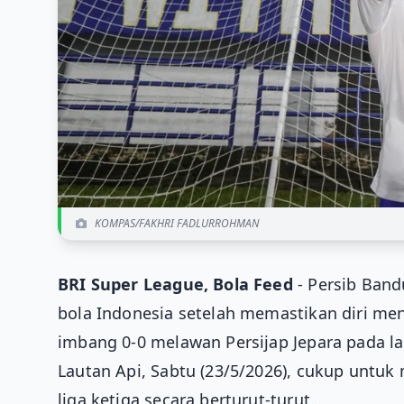
KOMPAS/FAKHRI FADLURROHMAN
BRI Super League, Bola Feed
- Persib Band
bola Indonesia setelah memastikan diri men
imbang 0-0 melawan Persijap Jepara pada l
Lautan Api, Sabtu (23/5/2026), cukup unt
liga ketiga secara berturut-turut.