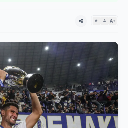
A+
A
A-