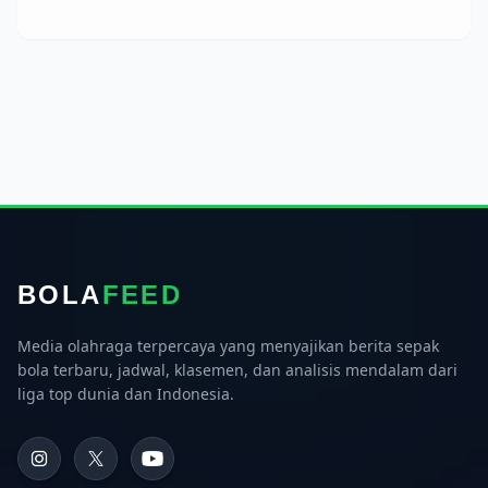
BOLA
FEED
Media olahraga terpercaya yang menyajikan berita sepak
bola terbaru, jadwal, klasemen, dan analisis mendalam dari
liga top dunia dan Indonesia.