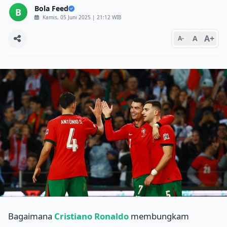
Bola Feed
B
Kamis, 05 Juni 2025 | 21:12 WIB
A+
A
A-
Bagaimana
Cristiano Ronaldo
membungkam