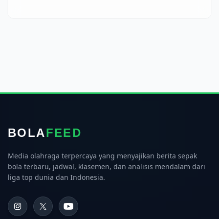
BOLA
FEED
Media olahraga terpercaya yang menyajikan berita sepak
bola terbaru, jadwal, klasemen, dan analisis mendalam dari
liga top dunia dan Indonesia.