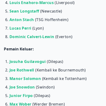
Louis Enahoro-Marcus
(Liverpool)
Sean Longstaff
(Newcastle)
Anton Stach
(TSG Hoffenheim)
Lucas Perri
(Lyon)
Dominic Calvert-Lewin
(Everton)
Pemain Keluar:
Josuha Guilavogui
(Dilepas)
Joe Rothwell
(Kembali ke Bournemouth)
Manor Solomon
(Kembali ke Tottenham)
Joe Snowdon
(Swindon)
Junior Firpo
(Dilepas)
Max Wober
(Werder Bremen)