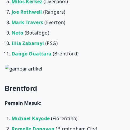
Milos Kerkez
(Liverpool)
Joe Rothwell
(Rangers)
Mark Travers
(Everton)
Neto
(Botafogo)
Illia Zabarnyi
(PSG)
Dango Ouattara
(Brentford)
Brentford
Pemain Masuk:
Michael Kayode
(Fiorentina)
Romelle Donovan
(Birmingham City)