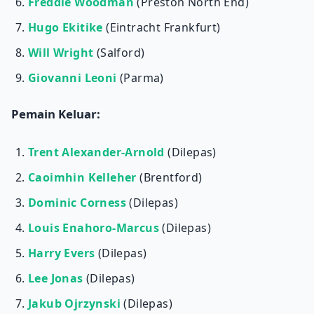
Freddie Woodman
(Preston North End)
Hugo Ekitike
(Eintracht Frankfurt)
Will Wright
(Salford)
Giovanni Leoni
(Parma)
Pemain Keluar:
Trent Alexander-Arnold
(Dilepas)
Caoimhin Kelleher
(Brentford)
Dominic Corness
(Dilepas)
Louis Enahoro-Marcus
(Dilepas)
Harry Evers
(Dilepas)
Lee Jonas
(Dilepas)
Jakub Ojrzynski
(Dilepas)