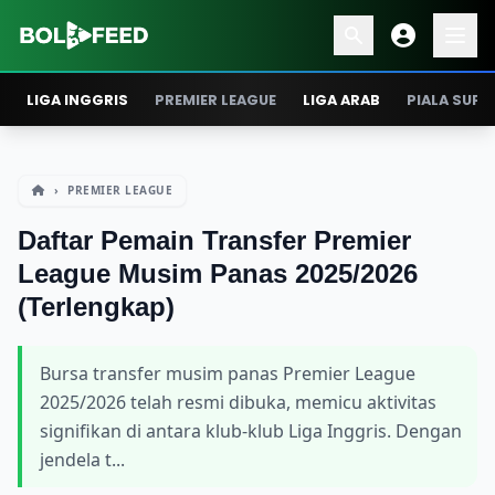
LIGA INGGRIS
PREMIER LEAGUE
LIGA ARAB
PIALA SUPE
›
PREMIER LEAGUE
Daftar Pemain Transfer Premier
League Musim Panas 2025/2026
(Terlengkap)
Bursa transfer musim panas Premier League
2025/2026 telah resmi dibuka, memicu aktivitas
signifikan di antara klub-klub Liga Inggris. Dengan
jendela t...