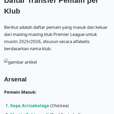
Daftar Transfer Pemain per
Klub
Berikut adalah daftar pemain yang masuk dan keluar
dari masing-masing klub Premier League untuk
musim 2025/2026, disusun secara alfabetis
berdasarkan nama klub.
Arsenal
Pemain Masuk:
Kepa Arrizabalaga
(Chelsea)