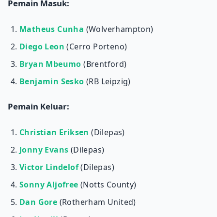
Pemain Masuk:
Matheus Cunha
(Wolverhampton)
Diego Leon
(Cerro Porteno)
Bryan Mbeumo
(Brentford)
Benjamin Sesko
(RB Leipzig)
Pemain Keluar:
Christian Eriksen
(Dilepas)
Jonny Evans
(Dilepas)
Victor Lindelof
(Dilepas)
Sonny Aljofree
(Notts County)
Dan Gore
(Rotherham United)