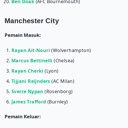
Ben Doak
(AFC Bournemouth)
Manchester City
Pemain Masuk:
Rayan Ait-Nouri
(Wolverhampton)
Marcus Bettinelli
(Chelsea)
Rayan Cherki
(Lyon)
Tijjani Reijnders
(AC Milan)
Sverre Nypan
(Rosenborg)
James Trafford
(Burnley)
Pemain Keluar: