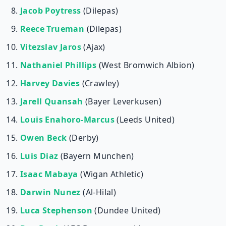
Jacob Poytress
(Dilepas)
Reece Trueman
(Dilepas)
Vitezslav Jaros
(Ajax)
Nathaniel Phillips
(West Bromwich Albion)
Harvey Davies
(Crawley)
Jarell Quansah
(Bayer Leverkusen)
Louis Enahoro-Marcus
(Leeds United)
Owen Beck
(Derby)
Luis Diaz
(Bayern Munchen)
Isaac Mabaya
(Wigan Athletic)
Darwin Nunez
(Al-Hilal)
Luca Stephenson
(Dundee United)