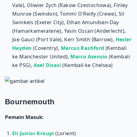
Vale), Oliwier Zych (Rakow Czestochowa), Finley
Munroe (Swindon), Tommi O'Reilly (Crewe), Sil
Swinkels (Exeter City), Ethan Amundsen-Day
(Hamarkameratene), Yasin Ozcan (Anderlecht),
Joe Gauci (Port Vale), Kerr Smith (Barrow),
Hesler
Hayden
(Coventry),
Marcus Rashford
(Kembali
ke Manchester United),
Marco Asensio
(Kembali
ke PSG),
Axel Disasi
(Kembali ke Chelsea)
Bournemouth
Pemain Masuk:
Eli Junior Kroupi
(Lorient)