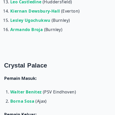
Leo Castledine
(Huddersfield)
Kiernan Dewsbury-Hall
(Everton)
Lesley Ugochukwu
(Burnley)
Armando Broja
(Burnley)
Crystal Palace
Pemain Masuk:
Walter Benitez
(PSV Eindhoven)
Borna Sosa
(Ajax)
Pemain Keluar: