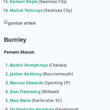
Kamari Doyle
(Swansea City)
Malick Yalcouye
(Swansea City)
Burnley
Pemain Masuk:
Bashir Humphreys
(Chelsea)
Jaidon Anthony
(Bournemouth)
Marcus Edwards
(Sporting CP)
Zian Flemming
(Millwall)
Max Weiss
(Karlsruher SC)
Quilindschy Hartman
(Feyenoord)