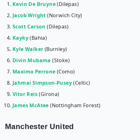
Kevin De Bruyne
(Dilepas)
Jacob Wright
(Norwich City)
Scott Carson
(Dilepas)
Kayky
(Bahia)
Kyle Walker
(Burnley)
Divin Mubama
(Stoke)
Maximo Perrone
(Como)
Jahmai Simpson-Pusey
(Celtic)
Vitor Reis
(Girona)
James McAtee
(Nottingham Forest)
Manchester United