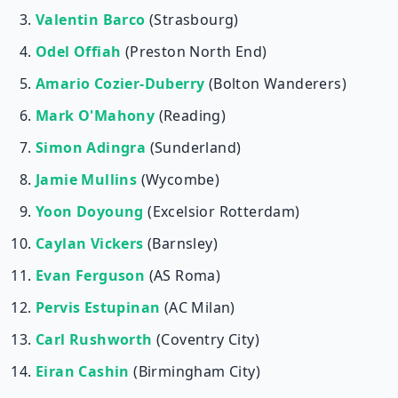
Valentin Barco
(Strasbourg)
Odel Offiah
(Preston North End)
Amario Cozier-Duberry
(Bolton Wanderers)
Mark O'Mahony
(Reading)
Simon Adingra
(Sunderland)
Jamie Mullins
(Wycombe)
Yoon Doyoung
(Excelsior Rotterdam)
Caylan Vickers
(Barnsley)
Evan Ferguson
(AS Roma)
Pervis Estupinan
(AC Milan)
Carl Rushworth
(Coventry City)
Eiran Cashin
(Birmingham City)