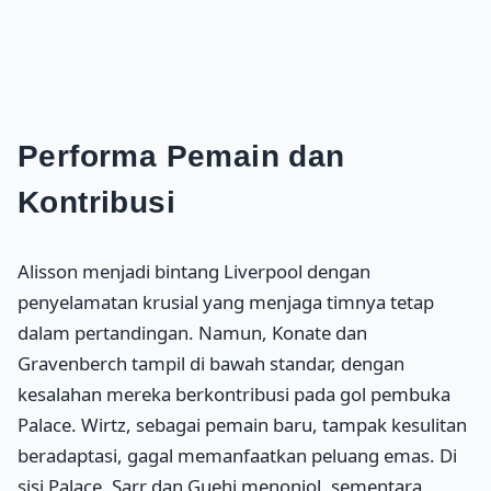
Performa Pemain dan
Kontribusi
Alisson menjadi bintang Liverpool dengan
penyelamatan krusial yang menjaga timnya tetap
dalam pertandingan. Namun, Konate dan
Gravenberch tampil di bawah standar, dengan
kesalahan mereka berkontribusi pada gol pembuka
Palace. Wirtz, sebagai pemain baru, tampak kesulitan
beradaptasi, gagal memanfaatkan peluang emas. Di
sisi Palace, Sarr dan Guehi menonjol, sementara