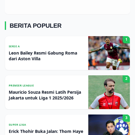
BERITA POPULER
1
SERIE A
Leon Bailey Resmi Gabung Roma
dari Aston Villa
2
PREMIER LEAGUE
Mauricio Souza Resmi Latih Persija
Jakarta untuk Liga 1 2025/2026
3
SUPER LIGA
Erick Thohir Buka Jalan: Thom Haye