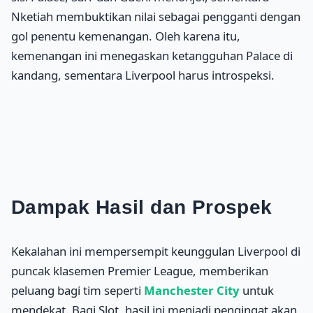
Nketiah membuktikan nilai sebagai pengganti dengan
gol penentu kemenangan. Oleh karena itu,
kemenangan ini menegaskan ketangguhan Palace di
kandang, sementara Liverpool harus introspeksi.
Dampak Hasil dan Prospek
Kekalahan ini mempersempit keunggulan Liverpool di
puncak klasemen Premier League, memberikan
peluang bagi tim seperti
Manchester City
untuk
mendekat. Bagi Slot, hasil ini menjadi pengingat akan