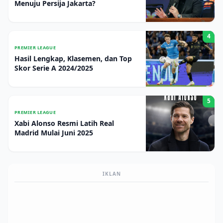
Menuju Persija Jakarta?
4
PREMIER LEAGUE
Hasil Lengkap, Klasemen, dan Top
Skor Serie A 2024/2025
5
PREMIER LEAGUE
Xabi Alonso Resmi Latih Real
Madrid Mulai Juni 2025
IKLAN