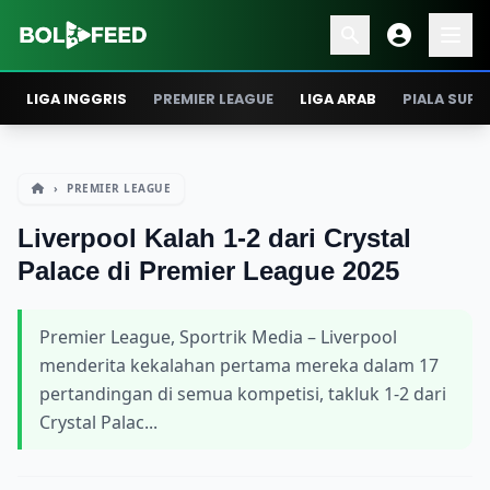
LIGA INGGRIS
PREMIER LEAGUE
LIGA ARAB
PIALA SUPE
›
PREMIER LEAGUE
Liverpool Kalah 1-2 dari Crystal
Palace di Premier League 2025
Premier League, Sportrik Media – Liverpool
menderita kekalahan pertama mereka dalam 17
pertandingan di semua kompetisi, takluk 1-2 dari
Crystal Palac...