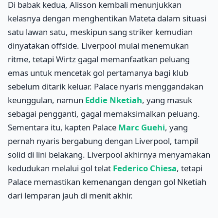
Di babak kedua, Alisson kembali menunjukkan
kelasnya dengan menghentikan Mateta dalam situasi
satu lawan satu, meskipun sang striker kemudian
dinyatakan offside. Liverpool mulai menemukan
ritme, tetapi Wirtz gagal memanfaatkan peluang
emas untuk mencetak gol pertamanya bagi klub
sebelum ditarik keluar. Palace nyaris menggandakan
keunggulan, namun
Eddie Nketiah
, yang masuk
sebagai pengganti, gagal memaksimalkan peluang.
Sementara itu, kapten Palace
Marc Guehi
, yang
pernah nyaris bergabung dengan Liverpool, tampil
solid di lini belakang. Liverpool akhirnya menyamakan
kedudukan melalui gol telat
Federico Chiesa
, tetapi
Palace memastikan kemenangan dengan gol Nketiah
dari lemparan jauh di menit akhir.