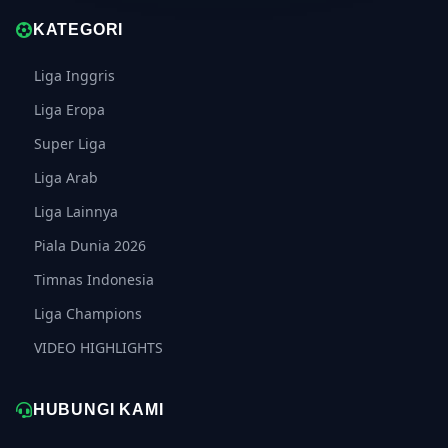
KATEGORI
Liga Inggris
Liga Eropa
Super Liga
Liga Arab
Liga Lainnya
Piala Dunia 2026
Timnas Indonesia
Liga Champions
VIDEO HIGHLIGHTS
HUBUNGI KAMI