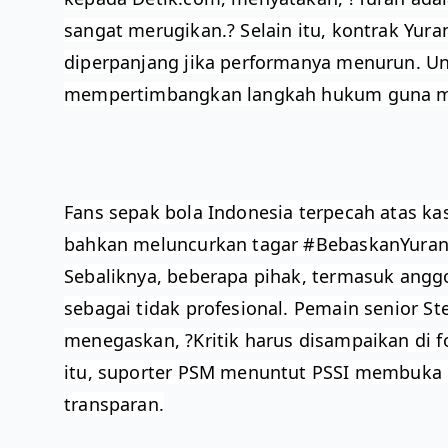
sangat merugikan.? Selain itu, kontrak Yura
diperpanjang jika performanya menurun. Unt
mempertimbangkan langkah hukum guna m
Fans sepak bola Indonesia terpecah atas ka
bahkan meluncurkan tagar #BebaskanYuran y
Sebaliknya, beberapa pihak, termasuk ang
sebagai tidak profesional. Pemain senior St
menegaskan, ?Kritik harus disampaikan di 
itu, suporter PSM menuntut PSSI membuka 
transparan.