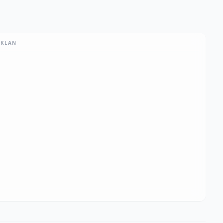
IKLAN