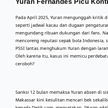
Yuran Fernandes Picu Kontr
Pada April 2025, Yuran mengunggah kritik 
seperti jadwal kacau dan dugaan pengaturan
mengundang ribuan dukungan dari fans. Na
mencoreng reputasi sepak bola Indonesia, 
PSSI lantas menghukum Yuran dengan laran
Oleh karena itu, kasus ini memicu perdebata
ceroboh?
Sanksi 12 bulan memaksa Yuran absen di si
Makassar kini kesulitan mencari bek sekalib
kepada Detik.com, menyatakan, ?Yuran adal