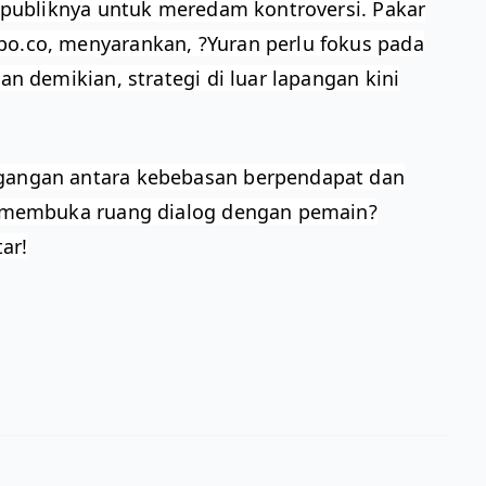
 publiknya untuk meredam kontroversi. Pakar
o.co, menyarankan, ?Yuran perlu fokus pada
n demikian, strategi di luar lapangan kini
gangan antara kebebasan berpendapat dan
I membuka ruang dialog dengan pemain?
ar!