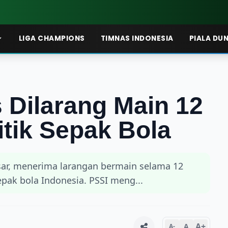
LIGA CHAMPIONS
TIMNAS INDONESIA
PIALA DUN
 Dilarang Main 12
tik Sepak Bola
ar, menerima larangan bermain selama 12
epak bola Indonesia. PSSI meng...
A+
A
A-